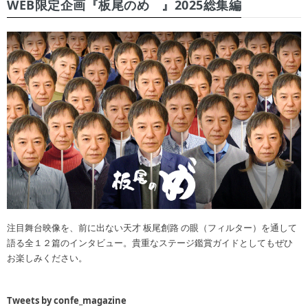
WEB限定企画『板尾のめ゙』2025総集編
注目舞台映像を、前に出ない天才 板尾創路 の眼（フィルター）を通して
語る全１２篇のインタビュー。貴重なステージ鑑賞ガイドとしてもぜひ
お楽しみください。
Tweets by confe_magazine