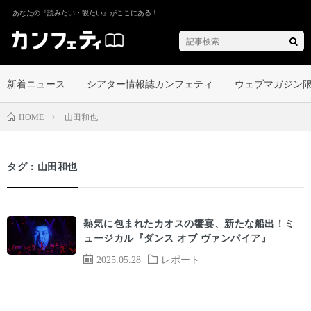
あなたの『読みたい・観たい』がここにある！
新着ニュース
シアター情報誌カンフェティ
ウェブマガジン
山田和也
HOME
タグ：山田和也
熱気に包まれたカオスの饗宴、新たな船出！ミ
ュージカル『ダンス オブ ヴァンパイア』
2025.05.28
レポート