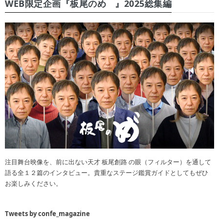
WEB限定企画『板尾のめ゙』2025総集編
注目舞台映像を、前に出ない天才 板尾創路 の眼（フィルター）を通して
語る全１２篇のインタビュー。貴重なステージ鑑賞ガイドとしてもぜひ
お楽しみください。
Tweets by confe_magazine