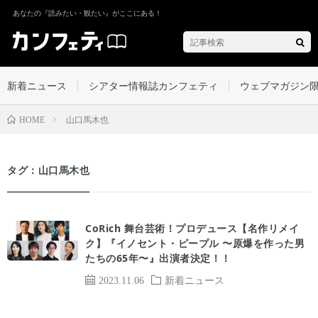
あなたの『読みたい・観たい』がここにある！
新着ニュース
シアター情報誌カンフェティ
ウェブマガジン
山口馬木也
HOME
タグ：山口馬木也
CoRich 舞台芸術！プロデュース【名作リメイ
ク】『イノセント・ピープル 〜原爆を作った男
たちの65年〜』出演者決定！！
2023.11.06
新着ニュース