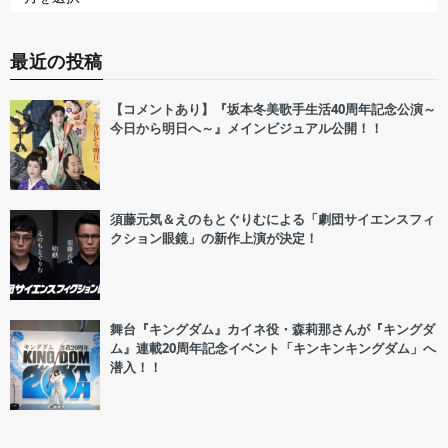
最近の投稿
【コメントあり】『坂本冬美歌手生活40周年記念公演～
今日から明日へ～』メインビジュアル公開！！
須藤元気＆えのもとぐりむによる「劇団サイエンスフィ
クション眼鏡」の新作上演が決定！
舞台『キングダム』カイネ役・森莉那さんが『キングダ
ム』連載20周年記念イベント「キンキンキングダム」へ
潜入！！