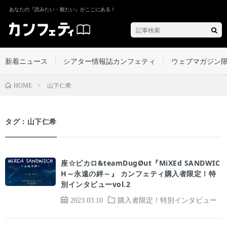
あなたの『読みたい・観たい』がここにある！
新着ニュース
シアター情報誌カンフェティ
ウェブマガジン
山下仁希
HOME
タグ：山下仁希
座☆ピカロ&teamDugØut『MiXEd SANDWIC
H～永遠の絆～』 カンフェティ購入者限定！特
別インタビューvol.2
2023.03.10
購入者限定！特別インタビュー