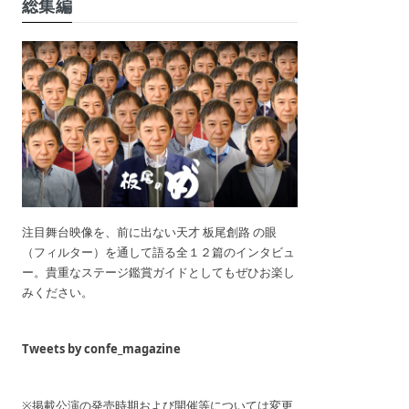
総集編
注目舞台映像を、前に出ない天才 板尾創路 の眼
（フィルター）を通して語る全１２篇のインタビュ
ー。貴重なステージ鑑賞ガイドとしてもぜひお楽し
みください。
Tweets by confe_magazine
※掲載公演の発売時期および開催等については変更