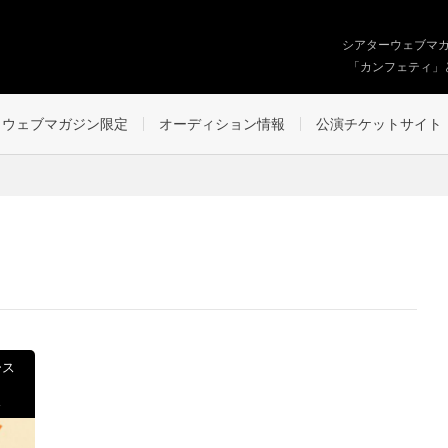
シアターウェブマ
「カンフェティ」
ウェブマガジン限定
オーディション情報
公演チケットサイト
ース
ス