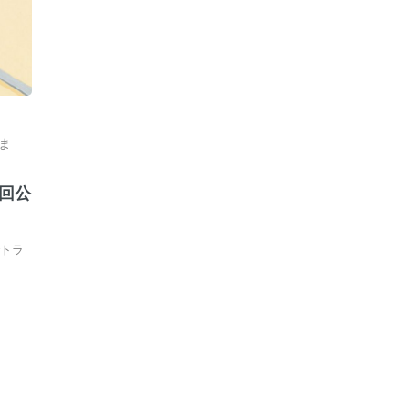
ま
1回公
でトラ