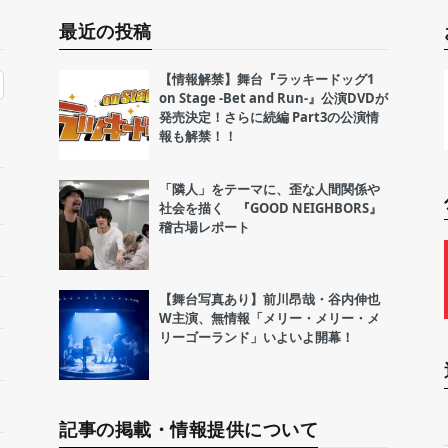
最近の投稿
【情報解禁】舞台『ラッキードッグ1
on Stage -Bet and Run-』公演DVDが
発売決定！さらに続編 Part3の公演情
報も解禁！！
「隣人」をテーマに、歪な人間関係や
社会を描く 『GOOD NEIGHBORS』
稽古場レポート
【舞台写真あり】前川昂哉・谷内伸也
W主演、無情報「メリー・メリー・メ
リーゴーランド」いよいよ開幕！
記事の掲載・情報提供について