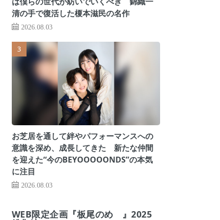
は僕らの世代が紡いでいくべき 錦織一
清の手で復活した榎本滋民の名作
2026.08.03
お芝居を通して絆やパフォーマンスへの
意識を深め、成長してきた 新たな仲間
を迎えた“今のBEYOOOOONDS”の本気
に注目
2026.08.03
WEB限定企画『板尾のめ゙』2025