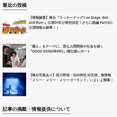
最近の投稿
【情報解禁】舞台『ラッキードッグ1 on Stage -Bet
and Run-』公演DVDが発売決定！さらに続編 Part3の
公演情報も解禁！！
「隣人」をテーマに、歪な人間関係や社会を描く
『GOOD NEIGHBORS』稽古場レポート
【舞台写真あり】前川昂哉・谷内伸也 W主演、無情報
「メリー・メリー・メリーゴーランド」いよいよ開幕！
記事の掲載・情報提供について