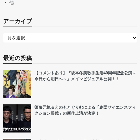
他
アーカイブ
最近の投稿
【コメントあり】『坂本冬美歌手生活40周年記念公演～
今日から明日へ～』メインビジュアル公開！！
須藤元気＆えのもとぐりむによる「劇団サイエンスフィ
クション眼鏡」の新作上演が決定！