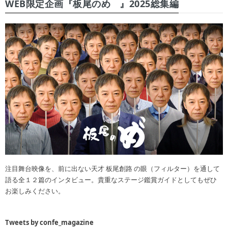
WEB限定企画『板尾のめ゙』2025総集編
注目舞台映像を、前に出ない天才 板尾創路 の眼（フィルター）を通して
語る全１２篇のインタビュー。貴重なステージ鑑賞ガイドとしてもぜひ
お楽しみください。
Tweets by confe_magazine