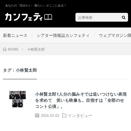
あなたの『読みたい・観たい』がここにある！
新着ニュース
シアター情報誌カンフェティ
ウェブマガジン
小林賢太郎
HOME
タグ：小林賢太郎
小林賢太郎1人分の脳みそでは追いつけない表現
を求めて 笑いも映像も。目指すは「全部のせ
コント公演」。
2026.03.02
インタビュー