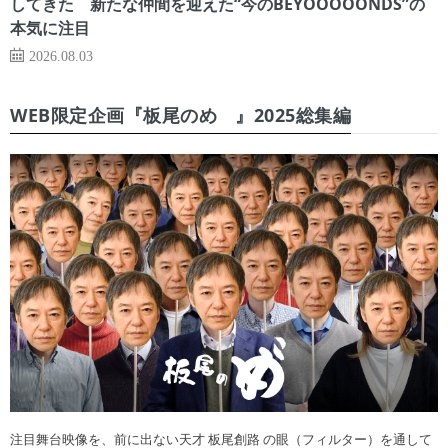
してきた 新たな仲間を迎えた“今のBEYOOOOONDS”の
本気に注目
2026.08.03
WEB限定企画『板尾のめ゙』2025総集編
注目舞台映像を、前に出ない天才 板尾創路 の眼（フィルター）を通して