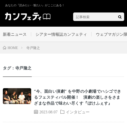
あなたの『読みたい・観たい』がここにある！
新着ニュース
シアター情報誌カンフェティ
ウェブマガジン
寺戸隆之
HOME
タグ：寺戸隆之
“今、面白い演劇” を中野の小劇場でハシゴでき
るフェスティバル開催！ 演劇の楽しさをさま
ざまな作品で味わい尽くす『ぽけふぇす』
2023.08.07
インタビュー