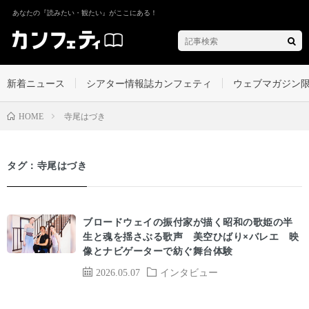
あなたの『読みたい・観たい』がここにある！
新着ニュース
シアター情報誌カンフェティ
ウェブマガジン
寺尾はづき
HOME
タグ：寺尾はづき
ブロードウェイの振付家が描く昭和の歌姫の半
生と魂を揺さぶる歌声 美空ひばり×バレエ 映
像とナビゲーターで紡ぐ舞台体験
2026.05.07
インタビュー