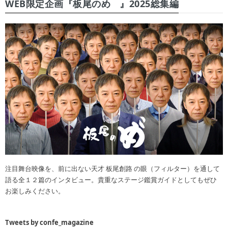
WEB限定企画『板尾のめ゙』2025総集編
注目舞台映像を、前に出ない天才 板尾創路 の眼（フィルター）を通して
語る全１２篇のインタビュー。貴重なステージ鑑賞ガイドとしてもぜひ
お楽しみください。
Tweets by confe_magazine