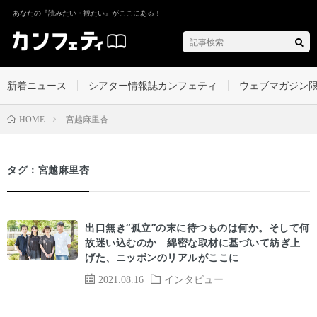
あなたの『読みたい・観たい』がここにある！
新着ニュース
シアター情報誌カンフェティ
ウェブマガジン
宮越麻里杏
HOME
タグ：宮越麻里杏
出口無き“孤立”の末に待つものは何か。そして何
故迷い込むのか 綿密な取材に基づいて紡ぎ上
げた、ニッポンのリアルがここに
2021.08.16
インタビュー