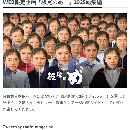
WEB限定企画『板尾のめ゙』2025総集編
注目舞台映像を、前に出ない天才 板尾創路 の眼（フィルター）を通して
語る全１２篇のインタビュー。貴重なステージ鑑賞ガイドとしてもぜひ
お楽しみください。
Tweets by confe_magazine