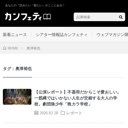
あなたの『読みたい・観たい』がここにある！
新着ニュース
シアター情報誌カンフェティ
ウェブマガジン
奥津裕也
HOME
タグ：奥津裕也
【公演レポート】不器用だからこそ愛おしい。
一筋縄ではいかない人生が交錯する大人の学
校。劇団狼少年「晩カラ学校」
2026.02.28
レポート