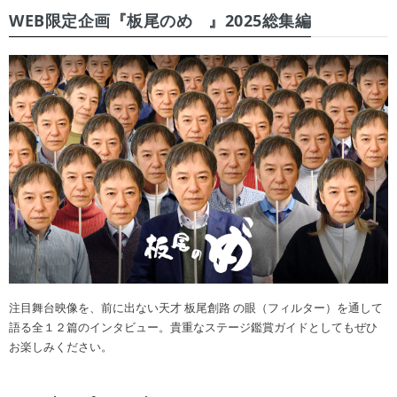
WEB限定企画『板尾のめ゙』2025総集編
注目舞台映像を、前に出ない天才 板尾創路 の眼（フィルター）を通して
語る全１２篇のインタビュー。貴重なステージ鑑賞ガイドとしてもぜひ
お楽しみください。