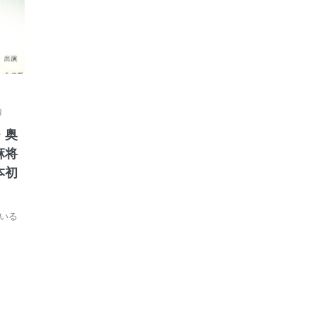
綸
・奥
麻将
本初
いる