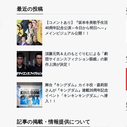
最近の投稿
【コメントあり】『坂本冬美歌手生活
40周年記念公演～今日から明日へ～』
メインビジュアル公開！！
須藤元気＆えのもとぐりむによる「劇
団サイエンスフィクション眼鏡」の新
作上演が決定！
舞台『キングダム』カイネ役・森莉那
さんが『キングダム』連載20周年記念
イベント「キンキンキングダム」へ潜
入！！
記事の掲載・情報提供について