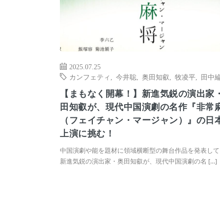
2025.07.25
カンフェティ
,
今井聡
,
奥⽥知叡
,
牧凌平
,
⽥中
【まもなく開幕！】新進気鋭の演出家
田知叡が、現代中国演劇の名作『非常
（フェイチャン・マージャン）』の日
上演に挑む！
中国演劇や能を題材に領域横断型の舞台作品を発表して
新進気鋭の演出家・奥田知叡が、現代中国演劇の名 […]