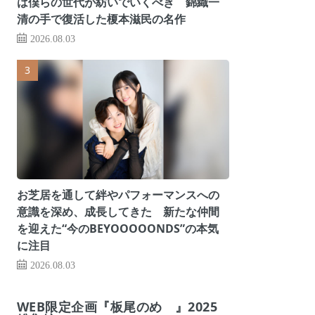
は僕らの世代が紡いでいくべき 錦織一
清の手で復活した榎本滋民の名作
2026.08.03
お芝居を通して絆やパフォーマンスへの
意識を深め、成長してきた 新たな仲間
を迎えた“今のBEYOOOOONDS”の本気
に注目
2026.08.03
WEB限定企画『板尾のめ゙』2025