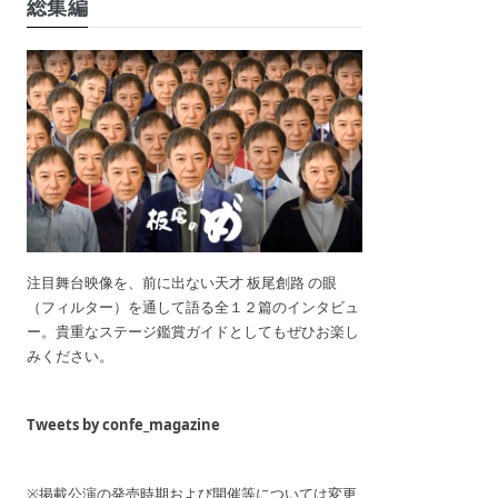
総集編
注目舞台映像を、前に出ない天才 板尾創路 の眼
（フィルター）を通して語る全１２篇のインタビュ
ー。貴重なステージ鑑賞ガイドとしてもぜひお楽し
みください。
Tweets by confe_magazine
※掲載公演の発売時期および開催等については変更