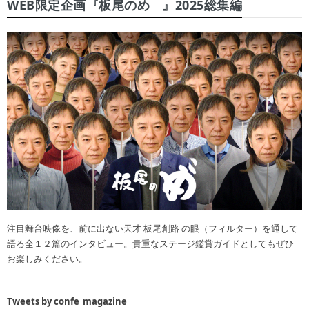
WEB限定企画『板尾のめ゙』2025総集編
注目舞台映像を、前に出ない天才 板尾創路 の眼（フィルター）を通して
語る全１２篇のインタビュー。貴重なステージ鑑賞ガイドとしてもぜひ
お楽しみください。
Tweets by confe_magazine