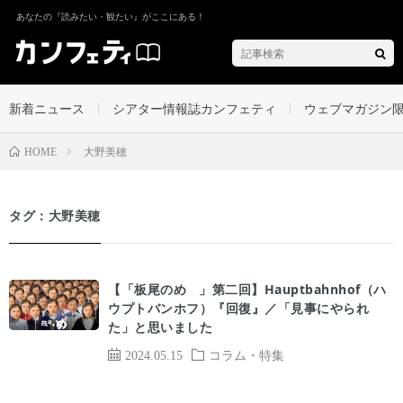
あなたの『読みたい・観たい』がここにある！
新着ニュース
シアター情報誌カンフェティ
ウェブマガジン
大野美穂
HOME
タグ：大野美穂
【「板尾のめ゙」第二回】Hauptbahnhof（ハ
ウプトバンホフ）『回復』／「見事にやられ
た」と思いました
2024.05.15
コラム・特集