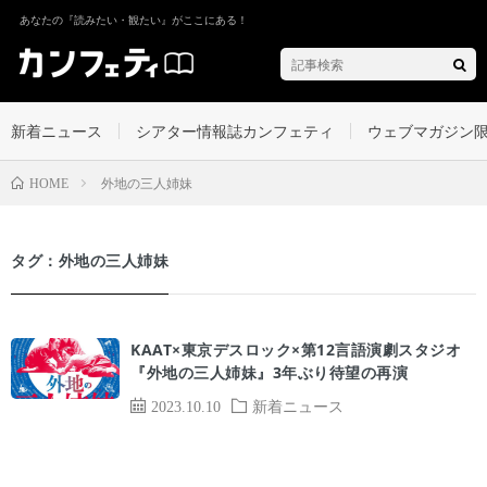
あなたの『読みたい・観たい』がここにある！
新着ニュース
シアター情報誌カンフェティ
ウェブマガジン
外地の三人姉妹
HOME
タグ：外地の三人姉妹
KAAT×東京デスロック×第12言語演劇スタジオ
『外地の三人姉妹』3年ぶり待望の再演
2023.10.10
新着ニュース