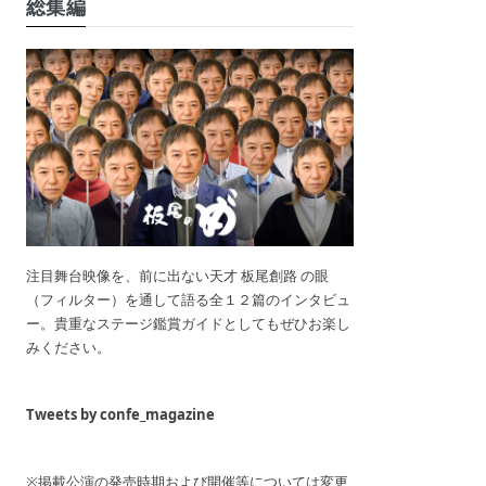
総集編
注目舞台映像を、前に出ない天才 板尾創路 の眼
（フィルター）を通して語る全１２篇のインタビュ
ー。貴重なステージ鑑賞ガイドとしてもぜひお楽し
みください。
Tweets by confe_magazine
※掲載公演の発売時期および開催等については変更