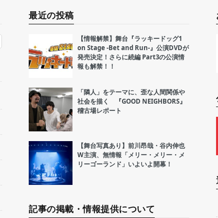
最近の投稿
【情報解禁】舞台『ラッキードッグ1
on Stage -Bet and Run-』公演DVDが
発売決定！さらに続編 Part3の公演情
報も解禁！！
「隣人」をテーマに、歪な人間関係や
社会を描く 『GOOD NEIGHBORS』
稽古場レポート
【舞台写真あり】前川昂哉・谷内伸也
W主演、無情報「メリー・メリー・メ
リーゴーランド」いよいよ開幕！
記事の掲載・情報提供について