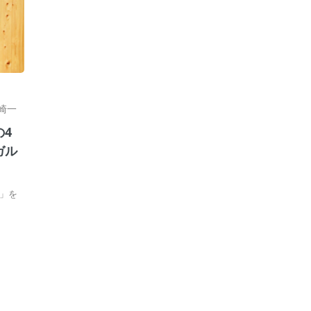
崎一
4
ガル
」を