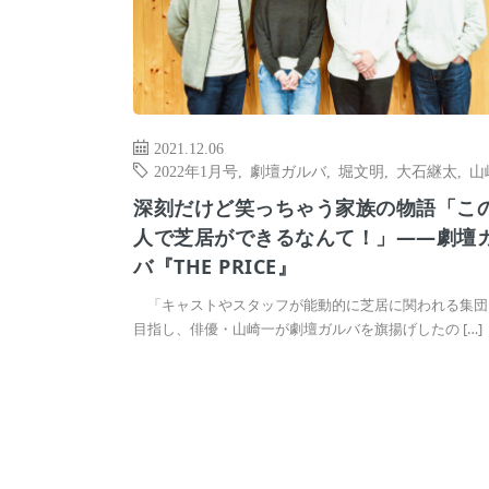
2021.12.06
2022年1月号
,
劇壇ガルバ
,
堀文明
,
大石継太
,
山
深刻だけど笑っちゃう家族の物語「この
人で芝居ができるなんて！」――劇壇
バ『THE PRICE』
「キャストやスタッフが能動的に芝居に関われる集団
目指し、俳優・山崎一が劇壇ガルバを旗揚げしたの […]