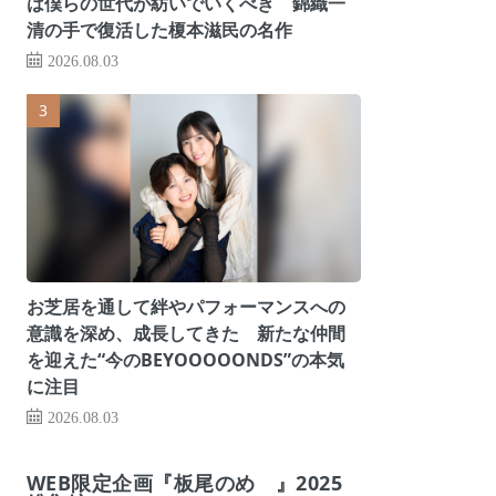
は僕らの世代が紡いでいくべき 錦織一
清の手で復活した榎本滋民の名作
2026.08.03
お芝居を通して絆やパフォーマンスへの
意識を深め、成長してきた 新たな仲間
を迎えた“今のBEYOOOOONDS”の本気
に注目
2026.08.03
WEB限定企画『板尾のめ゙』2025