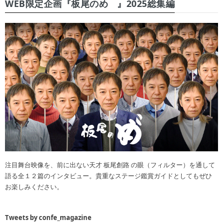
WEB限定企画『板尾のめ゙』2025総集編
注目舞台映像を、前に出ない天才 板尾創路 の眼（フィルター）を通して
語る全１２篇のインタビュー。貴重なステージ鑑賞ガイドとしてもぜひ
お楽しみください。
Tweets by confe_magazine