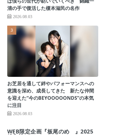
は僕らの世代が紡いでいくべき 錦織一
清の手で復活した榎本滋民の名作
2026.08.03
お芝居を通して絆やパフォーマンスへの
意識を深め、成長してきた 新たな仲間
を迎えた“今のBEYOOOOONDS”の本気
に注目
2026.08.03
WEB限定企画『板尾のめ゙』2025