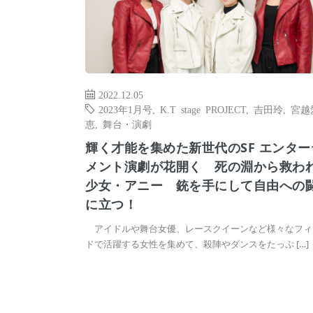
2022.12.05
2023年1月号
,
K.T stage PROJECT
,
吉田玲
,
宮越
恵
,
舞台・演劇
輝く才能を集めた新世代のSF エンター
メント演劇が花開く 死の淵から救わ
少女・アニー 銃を手にして自由への
に立つ！
アイドルや舞台女優、レースクイーンなど様々なフィ
ドで活躍する女性を集めて、殺陣やダンスをたっぷ […]