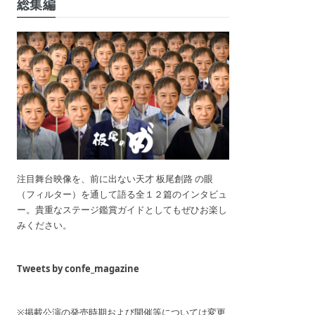
総集編
注目舞台映像を、前に出ない天才 板尾創路 の眼
（フィルター）を通して語る全１２篇のインタビュ
ー。貴重なステージ鑑賞ガイドとしてもぜひお楽し
みください。
Tweets by confe_magazine
※掲載公演の発売時期および開催等については変更