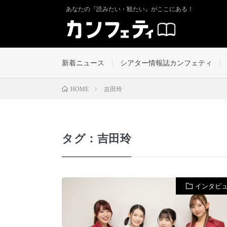
あなたの『読みたい・観たい』がここにある！
新着ニュース
シアター情報誌カンフェティ
吉田玲
HOME
タグ：吉田玲
インタビ