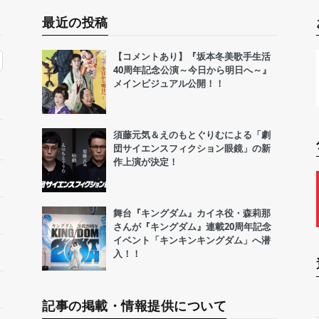
最近の投稿
【コメントあり】『坂本冬美歌手生活
40周年記念公演～今日から明日へ～』
メインビジュアル公開！！
須藤元気＆えのもとぐりむによる「劇
団サイエンスフィクション眼鏡」の新
作上演が決定！
舞台『キングダム』カイネ役・森莉那
さんが『キングダム』連載20周年記念
イベント「キンキンキングダム」へ潜
入！！
記事の掲載・情報提供について