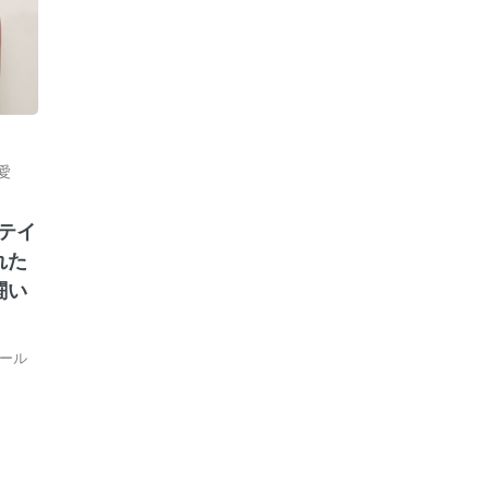
愛
テイ
れた
闘い
ール