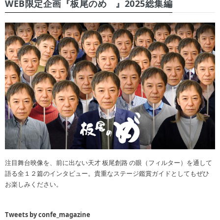
WEB限定企画『板尾のめ゙』2025総集編
注目舞台映像を、前に出ない天才 板尾創路 の眼（フィルター）を通して
語る全１２篇のインタビュー。貴重なステージ鑑賞ガイドとしてもぜひ
お楽しみください。
Tweets by confe_magazine