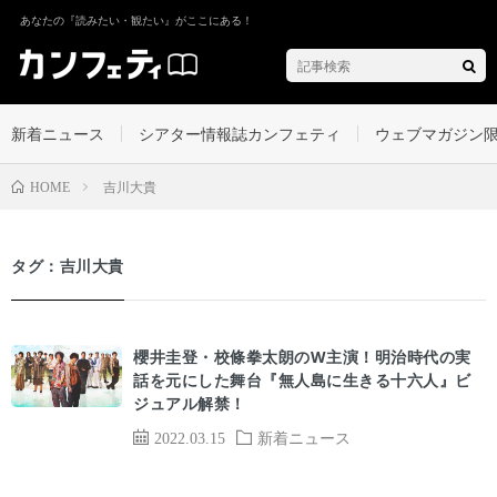
あなたの『読みたい・観たい』がここにある！
新着ニュース
シアター情報誌カンフェティ
ウェブマガジン
吉川大貴
HOME
タグ：吉川大貴
櫻井圭登・校條拳太朗のW主演！明治時代の実
話を元にした舞台『無人島に生きる十六人』ビ
ジュアル解禁！
2022.03.15
新着ニュース