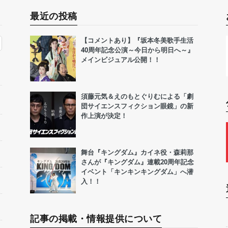
最近の投稿
【コメントあり】『坂本冬美歌手生活
40周年記念公演～今日から明日へ～』
メインビジュアル公開！！
須藤元気＆えのもとぐりむによる「劇
団サイエンスフィクション眼鏡」の新
作上演が決定！
舞台『キングダム』カイネ役・森莉那
さんが『キングダム』連載20周年記念
イベント「キンキンキングダム」へ潜
入！！
記事の掲載・情報提供について