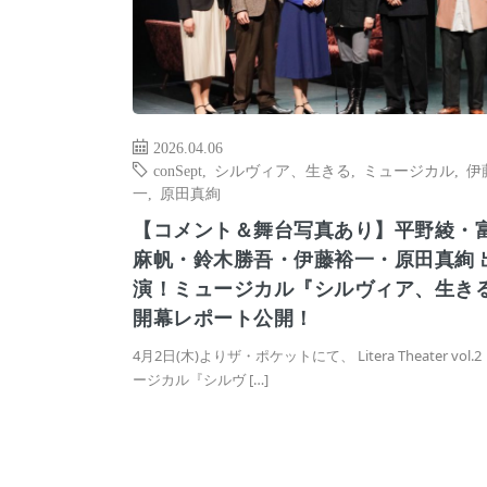
2026.04.06
conSept
,
シルヴィア、生きる
,
ミュージカル
,
伊
一
,
原田真絢
【コメント＆舞台写真あり】平野綾・
麻帆・鈴木勝吾・伊藤裕一・原田真絢 
演！ミュージカル『シルヴィア、生き
開幕レポート公開！
4月2日(木)よりザ・ポケットにて、 Litera Theater vol.2
ージカル『シルヴ […]