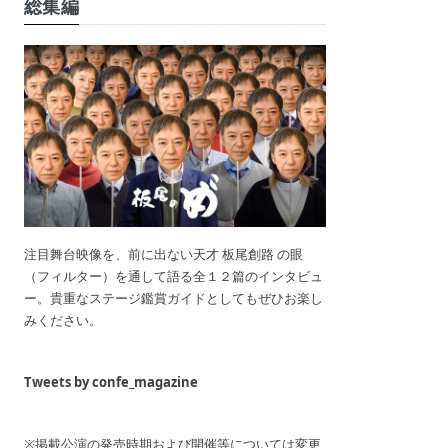
総集編
注目舞台映像を、前に出ない天才 板尾創路 の眼
（フィルター）を通して語る全１２篇のインタビュ
ー。貴重なステージ鑑賞ガイドとしてもぜひお楽し
みください。
Tweets by confe_magazine
※掲載公演の発売時期および開催等については変更