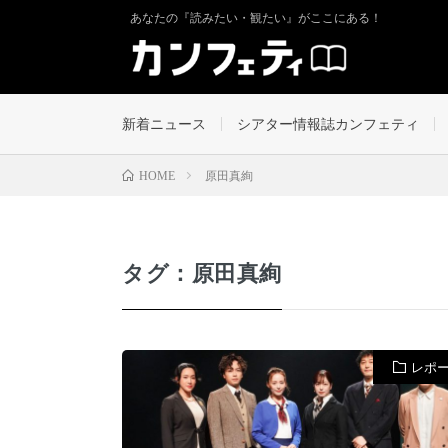
あなたの『読みたい・観たい』がここにある！
新着ニュース
シアター情報誌カンフェティ
原田真絢
HOME
タグ：原田真絢
レポ