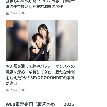
は僕らの世代が紡いでいくべき 錦織一
清の手で復活した榎本滋民の名作
2026.08.03
お芝居を通して絆やパフォーマンスへの
意識を深め、成長してきた 新たな仲間
を迎えた“今のBEYOOOOONDS”の本気
に注目
2026.08.03
WEB限定企画『板尾のめ゙』2025