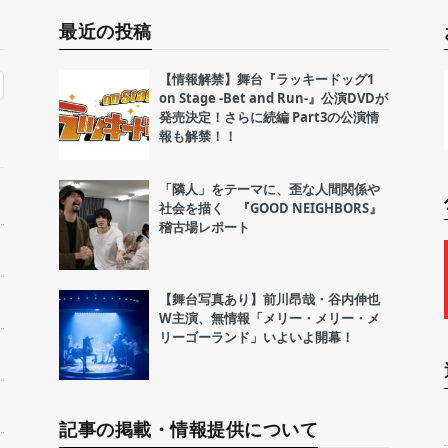
最近の投稿
【情報解禁】舞台『ラッキードッグ1
on Stage -Bet and Run-』公演DVDが
発売決定！さらに続編 Part3の公演情
報も解禁！！
「隣人」をテーマに、歪な人間関係や
社会を描く 『GOOD NEIGHBORS』
稽古場レポート
【舞台写真あり】前川昂哉・谷内伸也
W主演、無情報「メリー・メリー・メ
リーゴーランド」いよいよ開幕！
記事の掲載・情報提供について