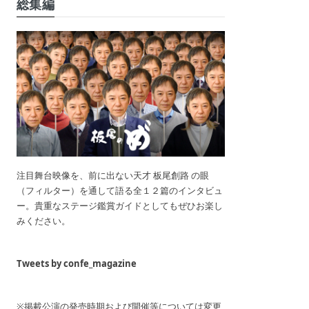
総集編
注目舞台映像を、前に出ない天才 板尾創路 の眼
（フィルター）を通して語る全１２篇のインタビュ
ー。貴重なステージ鑑賞ガイドとしてもぜひお楽し
みください。
Tweets by confe_magazine
※掲載公演の発売時期および開催等については変更