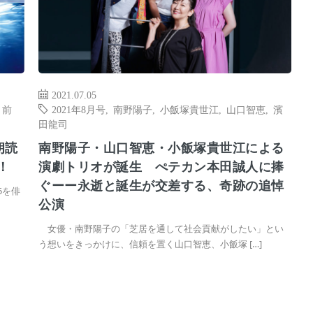
2021.07.05
,
前
2021年8月号
,
南野陽子
,
小飯塚貴世江
,
山口智恵
,
濱
田龍司
朗読
南野陽子・山口智恵・小飯塚貴世江による
！
演劇トリオが誕生 ぺテカン本田誠人に捧
ぐーー永逝と誕生が交差する、奇跡の追悼
5を俳
公演
女優・南野陽子の「芝居を通して社会貢献がしたい」とい
う想いをきっかけに、信頼を置く山口智恵、小飯塚 […]