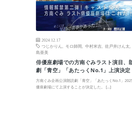
2024.12.17
つじかりん
,
モロ師岡
,
中村米吉
,
佐戸井けん太
島亜美
俳優座劇場での方南ぐみラスト演目、
劇「青空」「あたっくNo.1」上演決定
方南ぐみ企画公演朗読劇「青空」「あたっくNo.1」202
優座劇場にて上演することが決定した。 […]