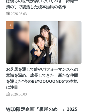
は僕らの世代が紡いでいくべき 錦織一
清の手で復活した榎本滋民の名作
2026.08.03
お芝居を通して絆やパフォーマンスへの
意識を深め、成長してきた 新たな仲間
を迎えた“今のBEYOOOOONDS”の本気
に注目
2026.08.03
WEB限定企画『板尾のめ゙』2025