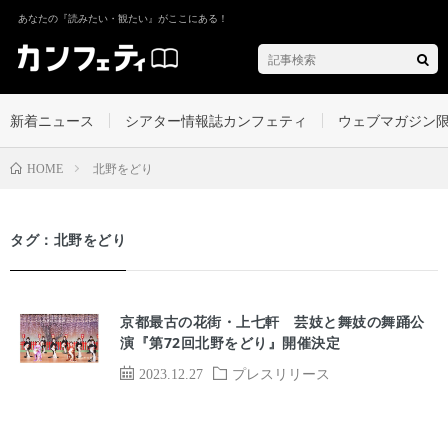
あなたの『読みたい・観たい』がここにある！
新着ニュース
シアター情報誌カンフェティ
ウェブマガジン
北野をどり
HOME
タグ：北野をどり
京都最古の花街・上七軒 芸妓と舞妓の舞踊公
演『第72回北野をどり』開催決定
2023.12.27
プレスリリース