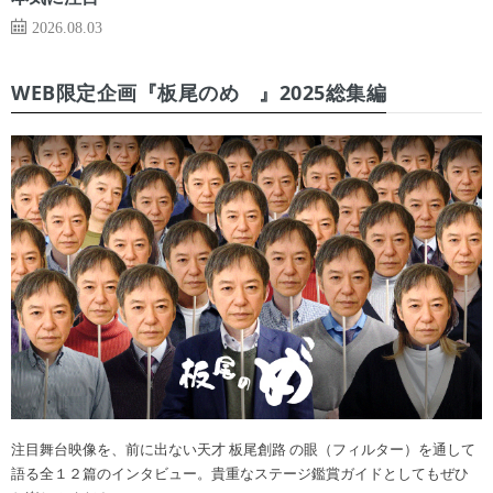
2026.08.03
WEB限定企画『板尾のめ゙』2025総集編
注目舞台映像を、前に出ない天才 板尾創路 の眼（フィルター）を通して
語る全１２篇のインタビュー。貴重なステージ鑑賞ガイドとしてもぜひ