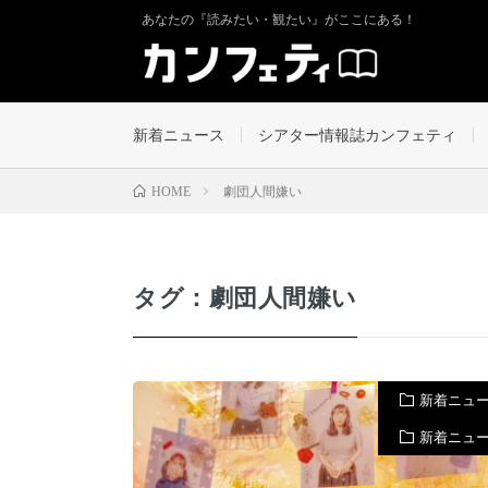
あなたの『読みたい・観たい』がここにある！
新着ニュース
シアター情報誌カンフェティ
劇団人間嫌い
HOME
タグ：劇団人間嫌い
新着ニュ
新着ニュ