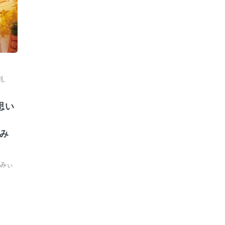
劇
,
思い
祝み
祝みぃ