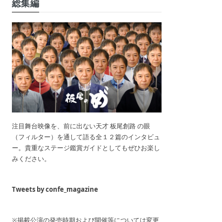
総集編
注目舞台映像を、前に出ない天才 板尾創路 の眼
（フィルター）を通して語る全１２篇のインタビュ
ー。貴重なステージ鑑賞ガイドとしてもぜひお楽し
みください。
Tweets by confe_magazine
※掲載公演の発売時期および開催等については変更