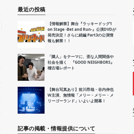
最近の投稿
【情報解禁】舞台『ラッキードッグ1
on Stage -Bet and Run-』公演DVDが
発売決定！さらに続編 Part3の公演情
報も解禁！！
「隣人」をテーマに、歪な人間関係や
社会を描く 『GOOD NEIGHBORS』
稽古場レポート
【舞台写真あり】前川昂哉・谷内伸也
W主演、無情報「メリー・メリー・メ
リーゴーランド」いよいよ開幕！
記事の掲載・情報提供について