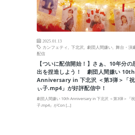
2025.01.13
カンフェティ
,
下北沢
,
劇団人間嫌い
,
舞台・演
配信
【ついに配信開始！】さぁ、10年分の
出を捏造しよう！ 劇団人間嫌い 10th
Anniversary in 下北沢 ＜第3弾＞「
ぃ子.mp4」が好評配信中！
劇団人間嫌い 10th Anniversary in 下北沢 ＜第3弾＞『
子.mp4』がCon […]