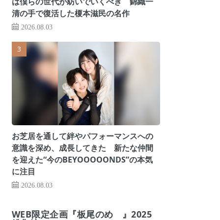
は僕らの世代が紡いでいくべき 錦織一
清の手で復活した榎本滋民の名作
2026.08.03
お芝居を通して絆やパフォーマンスへの
意識を深め、成長してきた 新たな仲間
を迎えた“今のBEYOOOOONDS”の本気
に注目
2026.08.03
WEB限定企画『板尾のめ゙』2025