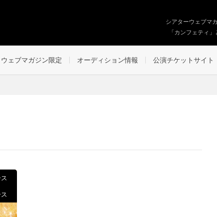
シアターウェブマ
「カンフェティ」
ウェブマガジン限定
オーディション情報
公演チケットサイト
ース
ース