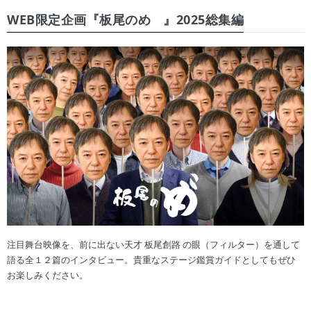
WEB限定企画『板尾のめ゙』2025総集編
注目舞台映像を、前に出ない天才 板尾創路 の眼（フィルター）を通して
語る全１２篇のインタビュー。貴重なステージ鑑賞ガイドとしてもぜひ
お楽しみください。