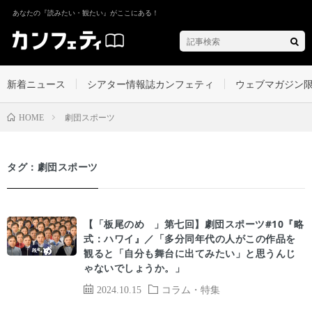
あなたの『読みたい・観たい』がここにある！
新着ニュース
シアター情報誌カンフェティ
ウェブマガジン
劇団スポーツ
HOME
タグ：劇団スポーツ
【「板尾のめ゙」第七回】劇団スポーツ#10『略
式：ハワイ』／「多分同年代の人がこの作品を
観ると「自分も舞台に出てみたい」と思うんじ
ゃないでしょうか。」
2024.10.15
コラム・特集