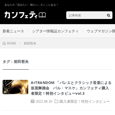
あなたの『読みたい・観たい』がここにある！
新着ニュース
シアター情報誌カンフェティ
ウェブマガジン
前田哲央
HOME
タグ：前田哲央
ArTRANDOM 「バレエとクラシック音楽による
仮面舞踏会 バル・マスケ」カンフェティ購入
者限定！特別インタビューvol.3
2022.08.10
購入者限定！特別インタビュー