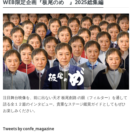
WEB限定企画『板尾のめ゙』2025総集編
注目舞台映像を、前に出ない天才 板尾創路 の眼（フィルター）を通して
語る全１２篇のインタビュー。貴重なステージ鑑賞ガイドとしてもぜひ
お楽しみください。
Tweets by confe_magazine