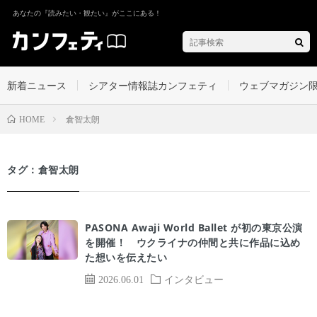
あなたの『読みたい・観たい』がここにある！
新着ニュース
シアター情報誌カンフェティ
ウェブマガジン
倉智太朗
HOME
タグ：倉智太朗
PASONA Awaji World Ballet が初の東京公演
を開催！ ウクライナの仲間と共に作品に込め
た想いを伝えたい
2026.06.01
インタビュー