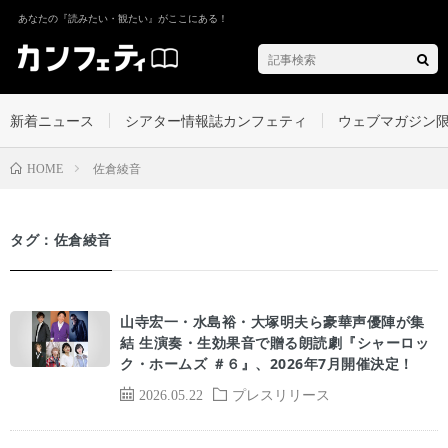
あなたの『読みたい・観たい』がここにある！
新着ニュース
シアター情報誌カンフェティ
ウェブマガジン
佐倉綾音
HOME
タグ：佐倉綾音
山寺宏一・水島裕・大塚明夫ら豪華声優陣が集
結 生演奏・生効果音で贈る朗読劇『シャーロッ
ク・ホームズ ＃６』、2026年7月開催決定！
2026.05.22
プレスリリース