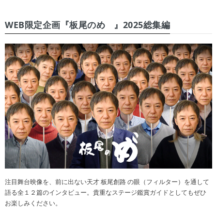
WEB限定企画『板尾のめ゙』2025総集編
注目舞台映像を、前に出ない天才 板尾創路 の眼（フィルター）を通して
語る全１２篇のインタビュー。貴重なステージ鑑賞ガイドとしてもぜひ
お楽しみください。