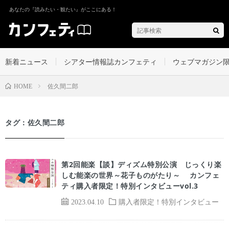
あなたの『読みたい・観たい』がここにある！
新着ニュース
シアター情報誌カンフェティ
ウェブマガジン
佐久間二郎
HOME
タグ：佐久間二郎
第2回能楽【談】ディズム特別公演 じっくり楽
しむ能楽の世界～花子ものがたり～ カンフェ
ティ購入者限定！特別インタビューvol.3
2023.04.10
購入者限定！特別インタビュー