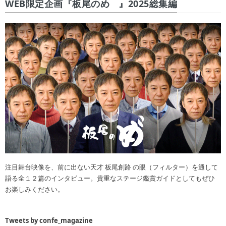
WEB限定企画『板尾のめ゙』2025総集編
注目舞台映像を、前に出ない天才 板尾創路 の眼（フィルター）を通して
語る全１２篇のインタビュー。貴重なステージ鑑賞ガイドとしてもぜひ
お楽しみください。
Tweets by confe_magazine