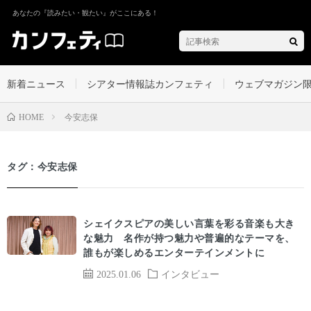
あなたの『読みたい・観たい』がここにある！
新着ニュース
シアター情報誌カンフェティ
ウェブマガジン
今安志保
HOME
タグ：今安志保
シェイクスピアの美しい言葉を彩る音楽も大き
な魅力 名作が持つ魅力や普遍的なテーマを、
誰もが楽しめるエンターテインメントに
2025.01.06
インタビュー