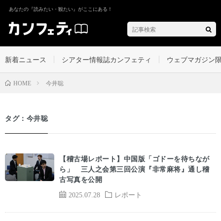
あなたの『読みたい・観たい』がここにある！
新着ニュース
シアター情報誌カンフェティ
ウェブマガジン
今井聡
HOME
タグ：今井聡
【稽古場レポート】中国版「ゴドーを待ちなが
ら」 三人之会第三回公演『非常麻将』通し稽
古写真を公開
2025.07.28
レポート