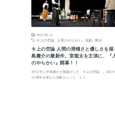
2025.06.14
キ上の空論
,
人骨のやらかい
,
演劇
,
舞台
キ上の空論 人間の滑稽さと優しさを描
島庸介の最新作。室龍太を主演に、『
のやらかい』開幕！！
2013 年に中島庸介が旗揚げした「キ上の空論」。2023
10 周年を迎えた演劇ユニット「 […]