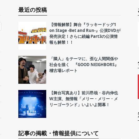
最近の投稿
【情報解禁】舞台『ラッキードッグ1
on Stage -Bet and Run-』公演DVDが
発売決定！さらに続編 Part3の公演情
報も解禁！！
「隣人」をテーマに、歪な人間関係や
社会を描く 『GOOD NEIGHBORS』
稽古場レポート
【舞台写真あり】前川昂哉・谷内伸也
W主演、無情報「メリー・メリー・メ
リーゴーランド」いよいよ開幕！
記事の掲載・情報提供について