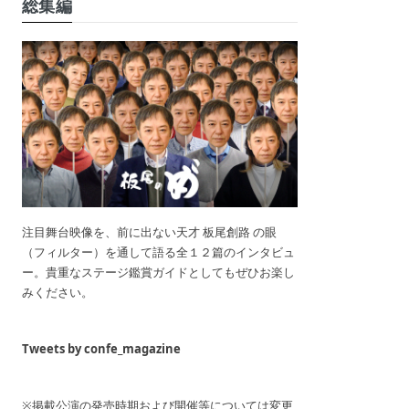
総集編
注目舞台映像を、前に出ない天才 板尾創路 の眼
（フィルター）を通して語る全１２篇のインタビュ
ー。貴重なステージ鑑賞ガイドとしてもぜひお楽し
みください。
Tweets by confe_magazine
※掲載公演の発売時期および開催等については変更