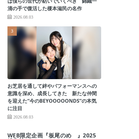
は僕らの世代が紡いでいくべき 錦織一
清の手で復活した榎本滋民の名作
2026.08.03
お芝居を通して絆やパフォーマンスへの
意識を深め、成長してきた 新たな仲間
を迎えた“今のBEYOOOOONDS”の本気
に注目
2026.08.03
WEB限定企画『板尾のめ゙』2025