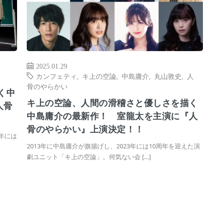
2025.01.29
カンフェティ
,
キ上の空論
,
中島庸介
,
丸山敦史
,
人
骨のやらかい
く中
キ上の空論、人間の滑稽さと優しさを描く
人骨
中島庸介の最新作！ 室龍太を主演に『人
骨のやらかい』上演決定！！
 年には
2013年に中島庸介が旗揚げし、2023年には10周年を迎えた演
劇ユニット「キ上の空論」。何気ない会 […]