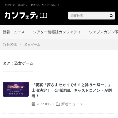
あなたの『読みたい・観たい』がここにある！
新着ニュース
シアター情報誌カンフェティ
ウェブマガジン
乙女ゲーム
HOME
タグ：乙女ゲーム
『饗宴「茜さすセカイでキミと詠う〜縁〜」』
上演決定！ 公演詳細、キャストコメントが到
着！
2022.09.29
新着ニュース