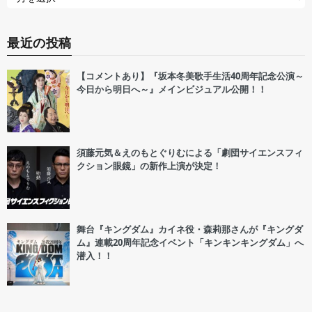
最近の投稿
【コメントあり】『坂本冬美歌手生活40周年記念公演～
今日から明日へ～』メインビジュアル公開！！
須藤元気＆えのもとぐりむによる「劇団サイエンスフィ
クション眼鏡」の新作上演が決定！
舞台『キングダム』カイネ役・森莉那さんが『キングダ
ム』連載20周年記念イベント「キンキンキングダム」へ
潜入！！