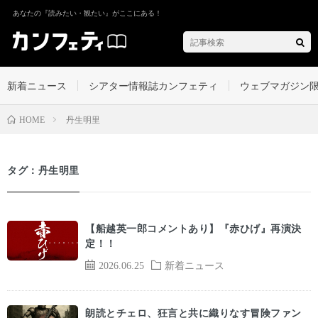
あなたの『読みたい・観たい』がここにある！
新着ニュース
シアター情報誌カンフェティ
ウェブマガジン
丹生明里
HOME
タグ：丹生明里
【船越英一郎コメントあり】『赤ひげ』再演決
定！！
2026.06.25
新着ニュース
朗読とチェロ、狂言と共に織りなす冒険ファン