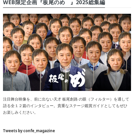
WEB限定企画『板尾のめ゙』2025総集編
注目舞台映像を、前に出ない天才 板尾創路 の眼（フィルター）を通して
語る全１２篇のインタビュー。貴重なステージ鑑賞ガイドとしてもぜひ
お楽しみください。
Tweets by confe_magazine