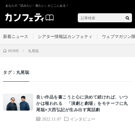
あなたの『読みたい・観たい』がここにある！
新着ニュース
シアター情報誌カンフェティ
ウェブマガジン
丸尾聡
HOME
タグ：丸尾聡
良い作品を書こうと心に決めて続ければ、いつ
かは報われる 「演劇と劇場」をモチーフに丸
尾聡×大西弘記が生み出す寓話劇
2022.11.07
インタビュー