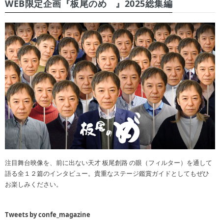
WEB限定企画『板尾のめ゙』2025総集編
注目舞台映像を、前に出ない天才 板尾創路 の眼（フィルター）を通して
語る全１２篇のインタビュー。貴重なステージ鑑賞ガイドとしてもぜひ
お楽しみください。
Tweets by confe_magazine