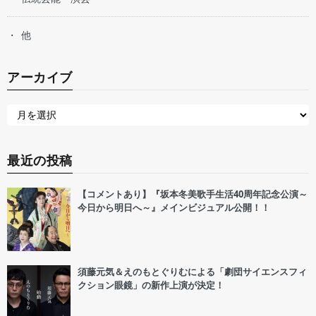
他
アーカイブ
最近の投稿
【コメントあり】『坂本冬美歌手生活40周年記念公演～
今日から明日へ～』メインビジュアル公開！！
須藤元気＆えのもとぐりむによる「劇団サイエンスフィ
クション眼鏡」の新作上演が決定！