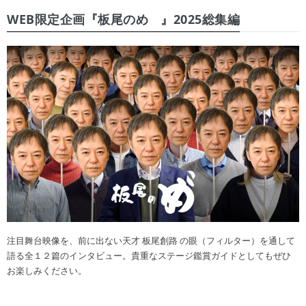
WEB限定企画『板尾のめ゙』2025総集編
注目舞台映像を、前に出ない天才 板尾創路 の眼（フィルター）を通して
語る全１２篇のインタビュー。貴重なステージ鑑賞ガイドとしてもぜひ
お楽しみください。