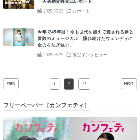
一夫演劇賞授賞式レポート
2025.05.23
レポート
今年で45年目！今も世代を超えて愛される夢と
冒険のミュージカル 憧れ続けたウェンディに
全力を注ぎ込む。
2025.05.29
限定インタビュー
PREV
NEXT
1
…
7
…
25
フリーペーパー［カンフェティ］