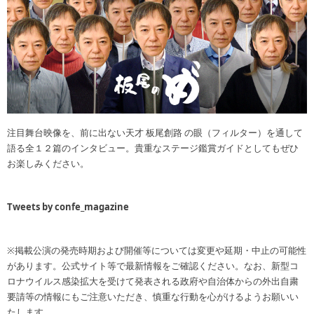
注目舞台映像を、前に出ない天才 板尾創路 の眼（フィルター）を通して
語る全１２篇のインタビュー。貴重なステージ鑑賞ガイドとしてもぜひ
お楽しみください。
Tweets by confe_magazine
※掲載公演の発売時期および開催等については変更や延期・中止の可能性
があります。公式サイト等で最新情報をご確認ください。なお、新型コ
ロナウイルス感染拡大を受けて発表される政府や自治体からの外出自粛
要請等の情報にもご注意いただき、慎重な行動を心がけるようお願いい
たします。