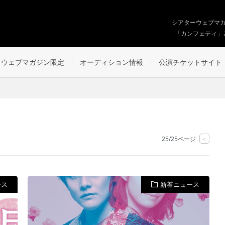
シアターウェブマ
「カンフェティ」
ウェブマガジン限定
オーディション情報
公演チケットサイト
25/25ページ
<
ース
新着ニュース