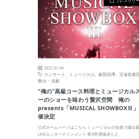
プレスリリ
2022.01.04
コンサート
,
ミュージカル
,
劇団四季
,
宝塚歌劇
舞台・演劇
“俺の”高級コース料理とミュージカル
ーのショーを味わう贅沢空間 俺の
presents「MUSICAL SHOWBOXⅢ
催決定
公式ホームページはこちら ミュージカルの名曲で綴る
LIVEエンターテインメント 第3弾 開催決 […]