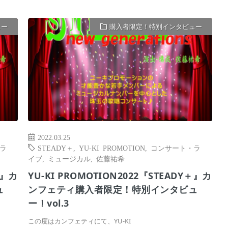
ュー
購入者限定！特別インタビュー
2022.03.25
ラ
STEADY＋
,
YU-KI PROMOTION
,
コンサート・ラ
イブ
,
ミュージカル
,
佐藤祐希
＋』カ
YU-KI PROMOTION2022『STEADY＋』カ
ュ
ンフェティ購入者限定！特別インタビュ
ー！vol.3
この度はカンフェティにて、YU-KI