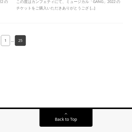
2 の
この度はカンフェティにて、ミュージカル「GANG」2022 の
チケットをご購入いただきありがとうござ […]
1
…
25
Back to Top