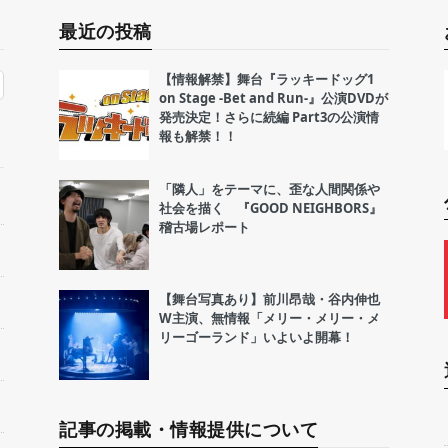
最近の投稿
【情報解禁】舞台『ラッキードッグ1
on Stage -Bet and Run-』公演DVDが
発売決定！さらに続編 Part3の公演情
報も解禁！！
「隣人」をテーマに、歪な人間関係や
社会を描く 『GOOD NEIGHBORS』
稽古場レポート
【舞台写真あり】前川昂哉・谷内伸也
W主演、無情報「メリー・メリー・メ
リーゴーランド」いよいよ開幕！
記事の掲載・情報提供について