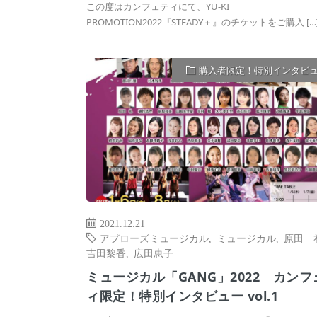
この度はカンフェティにて、YU-KI
PROMOTION2022『STEADY＋』のチケットをご購入 […
購入者限定！特別インタビ
2021.12.21
アプローズミュージカル
,
ミュージカル
,
原田 
吉田黎香
,
広田恵子
ミュージカル「GANG」2022 カンフ
ィ限定！特別インタビュー vol.1