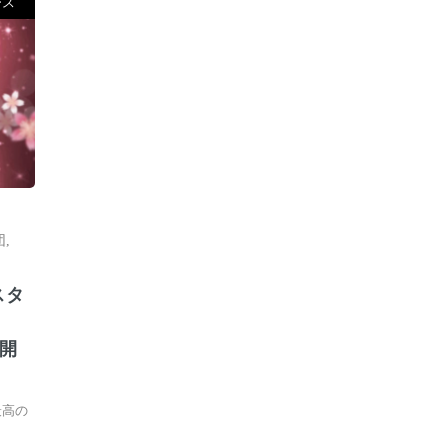
ース
団
,
スタ
」開
最⾼の