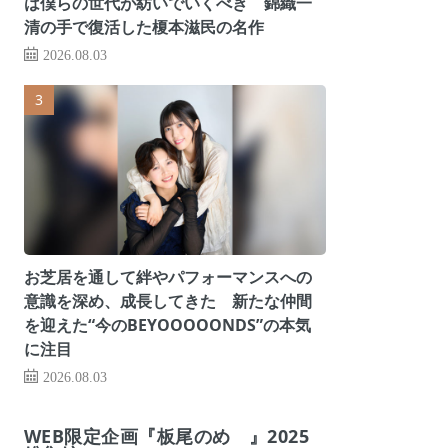
は僕らの世代が紡いでいくべき 錦織一
清の手で復活した榎本滋民の名作
2026.08.03
お芝居を通して絆やパフォーマンスへの
意識を深め、成長してきた 新たな仲間
を迎えた“今のBEYOOOOONDS”の本気
に注目
2026.08.03
WEB限定企画『板尾のめ゙』2025