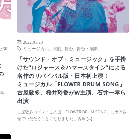
2022.01.20
30
ミュージカル
,
演劇
,
舞台
,
舞台・演劇
「サウンド・オブ・ミュージック」を手掛
ミ
けた“ロジャース＆ハマースタイン”による
の
名作のリバイバル版・日本初上演！
ミュージカル「FLOWER DRUM SONG」
古屋敬多、桜井玲香がW主演、石井一孝ら
林翔
出演
古屋敬多コメントこの度「FLOWER DRUM SONG」に出演さ
せていだたくことになりました、古屋 […]