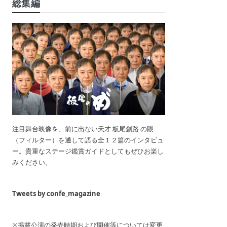
総集編
注目舞台映像を、前に出ない天才 板尾創路 の眼
（フィルター）を通して語る全１２篇のインタビュ
ー。貴重なステージ鑑賞ガイドとしてもぜひお楽し
みください。
Tweets by confe_magazine
※掲載公演の発売時期および開催等については変更