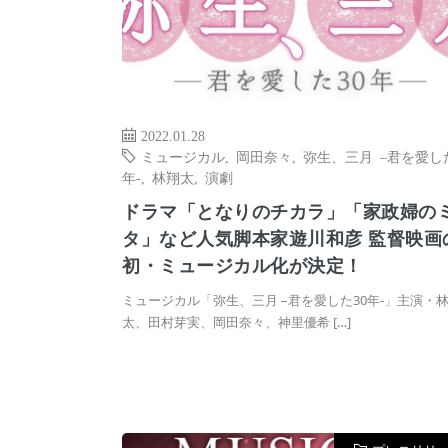
2022.01.28
ミュージカル
,
岡田奈々
,
弥生、三月 –君を愛した
年-
,
林翔太
,
演劇
ドラマ「となりのチカラ」「家政婦の
タ」など人気脚本家遊川和彦 監督映画
初・ミュージカル化が決定！
ミュージカル「弥生、三月 –君を愛した30年-」主演・
太、田村芽実、岡田奈々、神里優希 […]