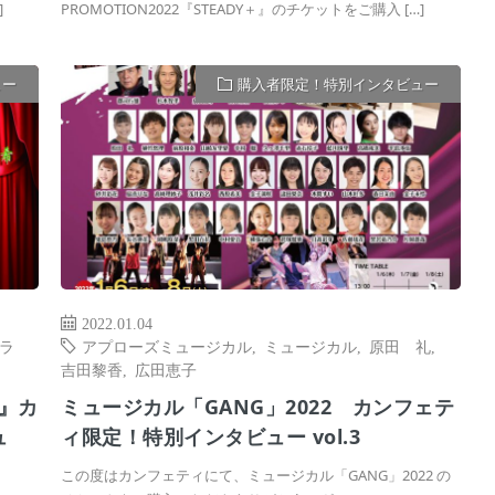
]
PROMOTION2022『STEADY＋』のチケットをご購入 […]
ュー
購入者限定！特別インタビュー
2022.01.04
ラ
アプローズミュージカル
,
ミュージカル
,
原田 礼
,
吉田黎香
,
広田恵子
＋』カ
ミュージカル「GANG」2022 カンフェテ
ュ
ィ限定！特別インタビュー vol.3
この度はカンフェティにて、ミュージカル「GANG」2022 の