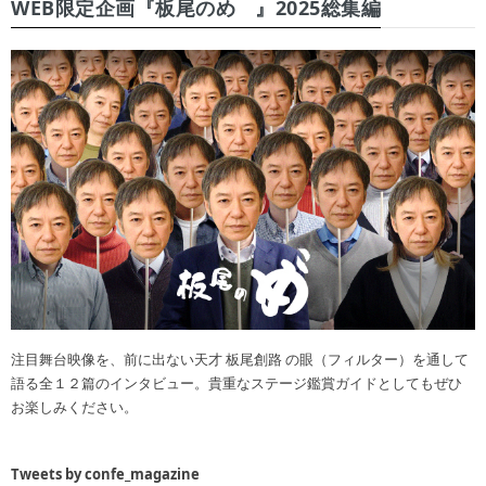
WEB限定企画『板尾のめ゙』2025総集編
注目舞台映像を、前に出ない天才 板尾創路 の眼（フィルター）を通して
語る全１２篇のインタビュー。貴重なステージ鑑賞ガイドとしてもぜひ
お楽しみください。
Tweets by confe_magazine