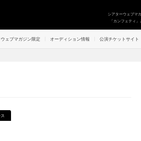
シアターウェブマ
「カンフェティ」
ウェブマガジン限定
オーディション情報
公演チケットサイト
ース