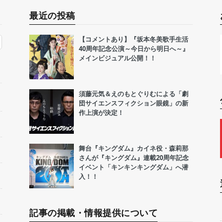
最近の投稿
【コメントあり】『坂本冬美歌手生活
40周年記念公演～今日から明日へ～』
メインビジュアル公開！！
須藤元気＆えのもとぐりむによる「劇
団サイエンスフィクション眼鏡」の新
作上演が決定！
舞台『キングダム』カイネ役・森莉那
さんが『キングダム』連載20周年記念
イベント「キンキンキングダム」へ潜
入！！
記事の掲載・情報提供について