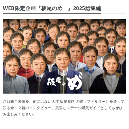
WEB限定企画『板尾のめ゙』2025総集編
注目舞台映像を、前に出ない天才 板尾創路 の眼（フィルター）を通して
語る全１２篇のインタビュー。貴重なステージ鑑賞ガイドとしてもぜひ
お楽しみください。