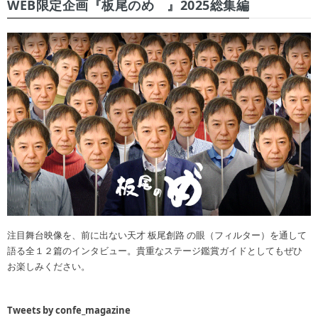
WEB限定企画『板尾のめ゙』2025総集編
注目舞台映像を、前に出ない天才 板尾創路 の眼（フィルター）を通して
語る全１２篇のインタビュー。貴重なステージ鑑賞ガイドとしてもぜひ
お楽しみください。
Tweets by confe_magazine