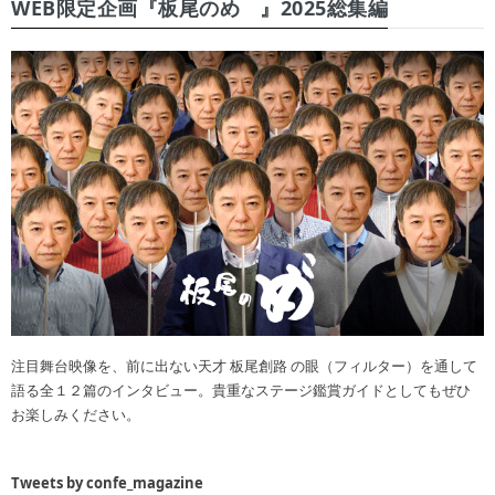
WEB限定企画『板尾のめ゙』2025総集編
注目舞台映像を、前に出ない天才 板尾創路 の眼（フィルター）を通して
語る全１２篇のインタビュー。貴重なステージ鑑賞ガイドとしてもぜひ
お楽しみください。
Tweets by confe_magazine