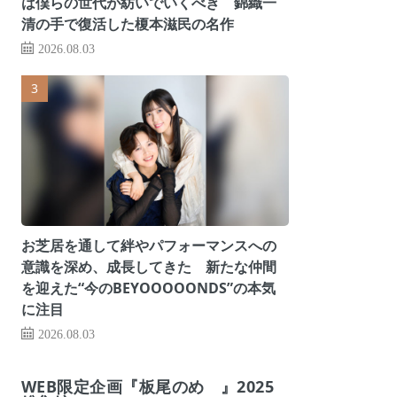
は僕らの世代が紡いでいくべき 錦織一
清の手で復活した榎本滋民の名作
2026.08.03
お芝居を通して絆やパフォーマンスへの
意識を深め、成長してきた 新たな仲間
を迎えた“今のBEYOOOOONDS”の本気
に注目
2026.08.03
WEB限定企画『板尾のめ゙』2025