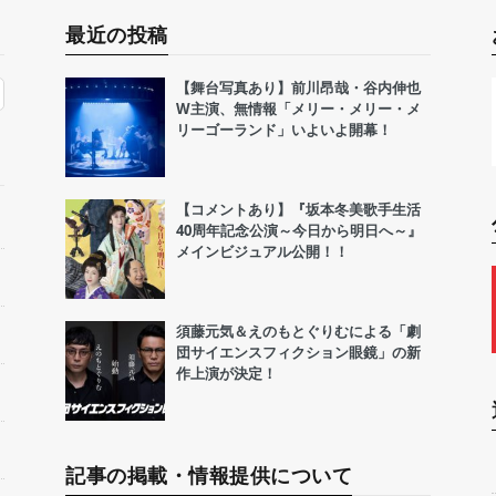
最近の投稿
【舞台写真あり】前川昂哉・谷内伸也
W主演、無情報「メリー・メリー・メ
リーゴーランド」いよいよ開幕！
【コメントあり】『坂本冬美歌手生活
40周年記念公演～今日から明日へ～』
メインビジュアル公開！！
須藤元気＆えのもとぐりむによる「劇
団サイエンスフィクション眼鏡」の新
作上演が決定！
記事の掲載・情報提供について