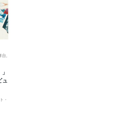
舞台
,
！」
ビュ
ト・