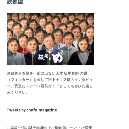
総集編
注目舞台映像を、前に出ない天才 板尾創路 の眼
（フィルター）を通して語る全１２篇のインタビュ
ー。貴重なステージ鑑賞ガイドとしてもぜひお楽し
みください。
Tweets by confe_magazine
※掲載公演の発売時期および開催等については変更