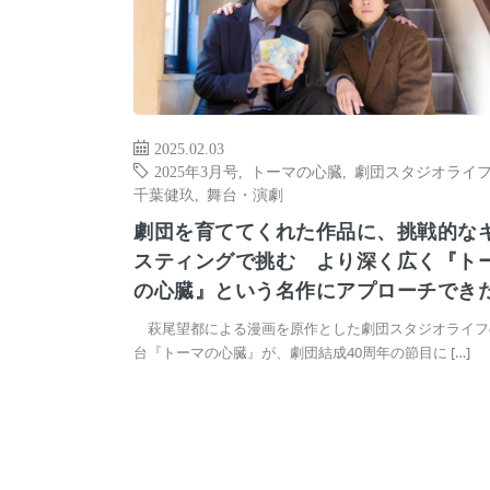
2025.02.03
2025年3月号
,
トーマの心臓
,
劇団スタジオライ
千葉健玖
,
舞台・演劇
劇団を育ててくれた作品に、挑戦的な
スティングで挑む より深く広く『ト
の心臓』という名作にアプローチでき
萩尾望都による漫画を原作とした劇団スタジオライフ
台『トーマの心臓』が、劇団結成40周年の節目に […]