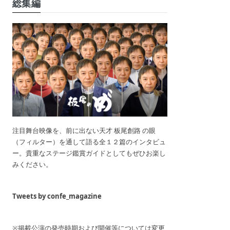
総集編
注目舞台映像を、前に出ない天才 板尾創路 の眼
（フィルター）を通して語る全１２篇のインタビュ
ー。貴重なステージ鑑賞ガイドとしてもぜひお楽し
みください。
Tweets by confe_magazine
※掲載公演の発売時期および開催等については変更