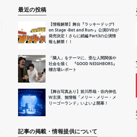
最近の投稿
【情報解禁】舞台『ラッキードッグ1
on Stage -Bet and Run-』公演DVDが
発売決定！さらに続編 Part3の公演情
報も解禁！！
「隣人」をテーマに、歪な人間関係や
社会を描く 『GOOD NEIGHBORS』
稽古場レポート
【舞台写真あり】前川昂哉・谷内伸也
W主演、無情報「メリー・メリー・メ
リーゴーランド」いよいよ開幕！
記事の掲載・情報提供について