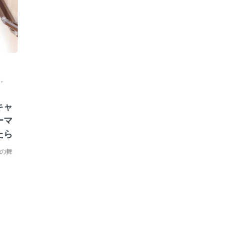
フ
,
キャ
ーマ
たら
の舞