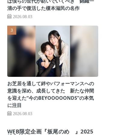
は僕らの世代が紡いでいくべき 錦織一
清の手で復活した榎本滋民の名作
2026.08.03
お芝居を通して絆やパフォーマンスへの
意識を深め、成長してきた 新たな仲間
を迎えた“今のBEYOOOOONDS”の本気
に注目
2026.08.03
WEB限定企画『板尾のめ゙』2025