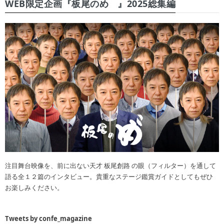
WEB限定企画『板尾のめ゙』2025総集編
注目舞台映像を、前に出ない天才 板尾創路 の眼（フィルター）を通して
語る全１２篇のインタビュー。貴重なステージ鑑賞ガイドとしてもぜひ
お楽しみください。
Tweets by confe_magazine