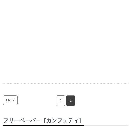
PREV
1
2
フリーペーパー［カンフェティ］