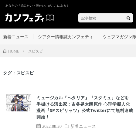
あなたの『読みたい・観たい』がここにある！
新着ニュース
シアター情報誌カンフェティ
ウェブマガジン
スピスピ
HOME
タグ：スピスピ
ミュージカル『ヘタリア』『スタミュ』などを
手掛ける演出家 : 吉谷晃太朗原作 心理学擬人化
漫画『SPスピリッツ』公式Twitterにて無料連載
開始！
2022.08.20
新着ニュース