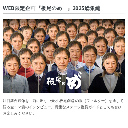
WEB限定企画『板尾のめ゙』2025総集編
注目舞台映像を、前に出ない天才 板尾創路 の眼（フィルター）を通して
語る全１２篇のインタビュー。貴重なステージ鑑賞ガイドとしてもぜひ
お楽しみください。